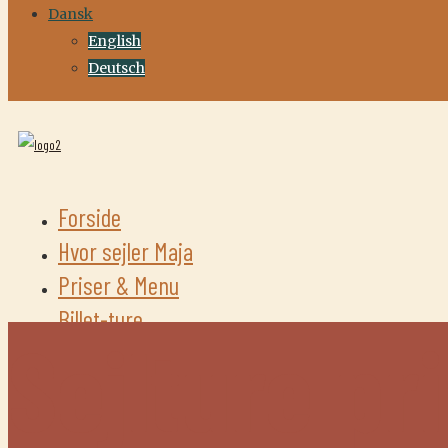
Dansk
English
Deutsch
Forside
Hvor sejler Maja
Priser & Menu
Billet-ture
Sejlture p
Faq
Kontakt