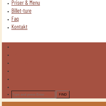
Priser & Menu
Billet-ture
Faq
Kontakt
Forside
Hvor sejler Maja
Priser & Menu
Billet-ture
Faq
Kontakt
Search
for: