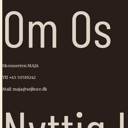
Om Os
Skonnerten MAJA
Tlf +45 50519242
Mail: maja@sejlture.dk