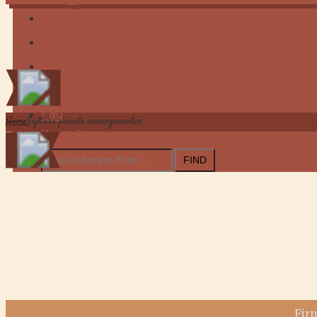
Forside
Hvor sejler Maja
Priser & Menu
Billet-ture
Faq
Home
Sejlture private arrangementer
Kontakt
Search
for:
Firm