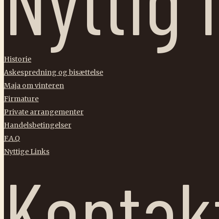
Nyttig 
Historie
Askespredning og bisættelse
Maja om vinteren
Firmature
Private arrangementer
Handelsbetingelser
F.A.Q
Nyttige Links
Kontak