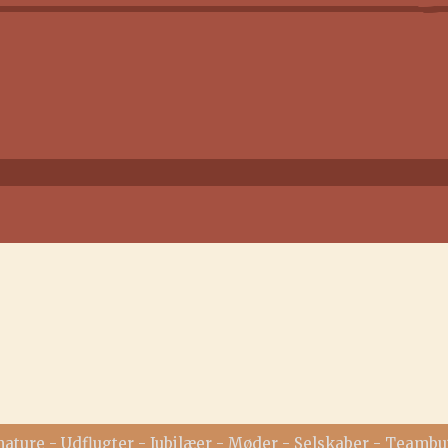
ature - Udflugter - Jubilæer - Møder - Selskaber - Teambu